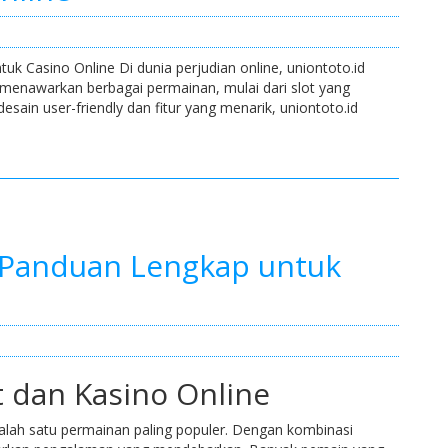
uk Casino Online Di dunia perjudian online, uniontoto.id
i menawarkan berbagai permainan, mulai dari slot yang
in user-friendly dan fitur yang menarik, uniontoto.id
: Panduan Lengkap untuk
 dan Kasino Online
alah satu permainan paling populer. Dengan kombinasi