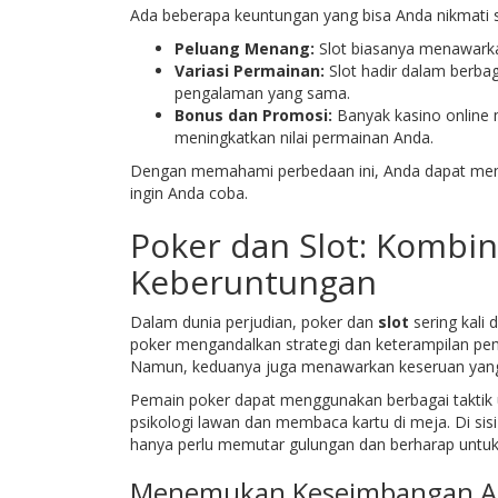
Ada beberapa keuntungan yang bisa Anda nikmati sa
Peluang Menang:
Slot biasanya menawarka
Variasi Permainan:
Slot hadir dalam berba
pengalaman yang sama.
Bonus dan Promosi:
Banyak kasino online 
meningkatkan nilai permainan Anda.
Dengan memahami perbedaan ini, Anda dapat membu
ingin Anda coba.
Poker dan Slot: Kombin
Keberuntungan
Dalam dunia perjudian, poker dan
slot
sering kali 
poker mengandalkan strategi dan keterampilan pem
Namun, keduanya juga menawarkan keseruan yang 
Pemain poker dapat menggunakan berbagai taktik 
psikologi lawan dan membaca kartu di meja. Di si
hanya perlu memutar gulungan dan berharap unt
Menemukan Keseimbangan Ant