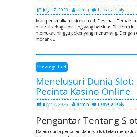
July 17, 2026
admin
Leave a reply
Memperkenalkan uniontoto.id: Destinasi Terbaik unt
muncul sebagai bintang yang bersinar. Platform in
memukau hingga poker yang menantang. Dengan desa
menarik…
Uncategorized
Menelusuri Dunia Slot
Pecinta Kasino Online
July 17, 2026
admin
Leave a reply
Pengantar Tentang Slot
Dalam dunia perjudian daring,
slot
telah menjadi s