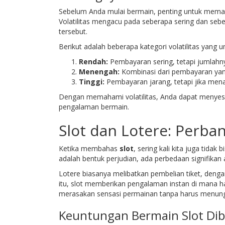
Sebelum Anda mulai bermain, penting untuk mem
Volatilitas mengacu pada seberapa sering dan seb
tersebut.
Berikut adalah beberapa kategori volatilitas yang 
Rendah:
Pembayaran sering, tetapi jumlahny
Menengah:
Kombinasi dari pembayaran yang
Tinggi:
Pembayaran jarang, tetapi jika mena
Dengan memahami volatilitas, Anda dapat menyes
pengalaman bermain.
Slot dan Lotere: Perba
Ketika membahas
slot
, sering kali kita juga tida
adalah bentuk perjudian, ada perbedaan signifikan
Lotere biasanya melibatkan pembelian tiket, deng
itu, slot memberikan pengalaman instan di mana has
merasakan sensasi permainan tanpa harus menungg
Keuntungan Bermain Slot Dib