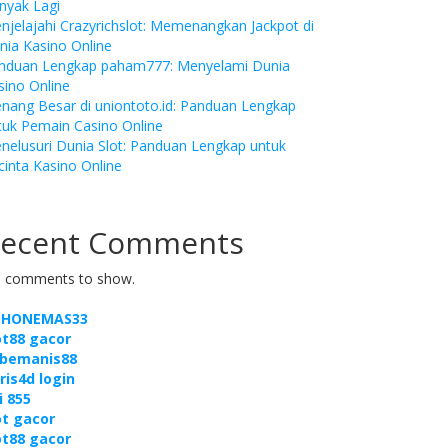
nyak Lagi
njelajahi Crazyrichslot: Memenangkan Jackpot di
nia Kasino Online
nduan Lengkap paham777: Menyelami Dunia
sino Online
nang Besar di uniontoto.id: Panduan Lengkap
tuk Pemain Casino Online
nelusuri Dunia Slot: Panduan Lengkap untuk
cinta Kasino Online
ecent Comments
 comments to show.
OHONEMAS33
ot88 gacor
bemanis88
ris4d login
i 855
ot gacor
ot88 gacor