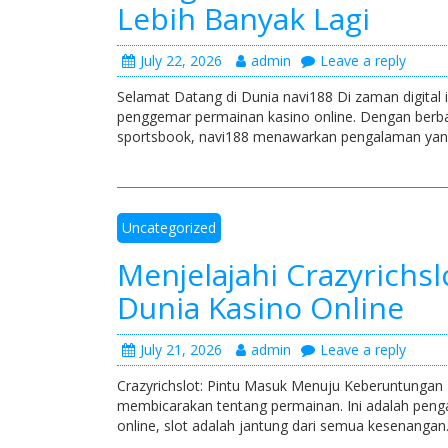
Lebih Banyak Lagi
July 22, 2026
admin
Leave a reply
Selamat Datang di Dunia navi188 Di zaman digital i
penggemar permainan kasino online. Dengan berbagai
sportsbook, navi188 menawarkan pengalaman yang 
Uncategorized
Menjelajahi Crazyrichs
Dunia Kasino Online
July 21, 2026
admin
Leave a reply
Crazyrichslot: Pintu Masuk Menuju Keberuntungan Ke
membicarakan tentang permainan. Ini adalah peng
online, slot adalah jantung dari semua kesenangan