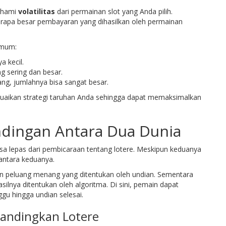
ahami
volatilitas
dari permainan slot yang Anda pilih.
erapa besar pembayaran yang dihasilkan oleh permainan
umum:
a kecil.
 sering dan besar.
ng, jumlahnya bisa sangat besar.
uaikan strategi taruhan Anda sehingga dapat memaksimalkan
ndingan Antara Dua Dunia
k bisa lepas dari pembicaraan tentang lotere. Meskipun keduanya
 antara keduanya.
an peluang menang yang ditentukan oleh undian. Sementara
ilnya ditentukan oleh algoritma. Di sini, pemain dapat
u hingga undian selesai.
andingkan Lotere