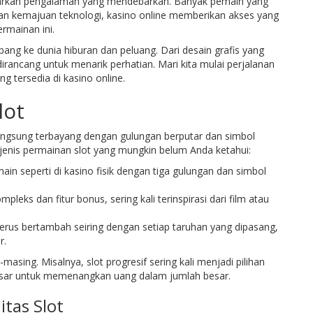
warkan pengalaman yang mendebarkan. Banyak pemain yang
an kemajuan teknologi, kasino online memberikan akses yang
rmainan ini.
bang ke dunia hiburan dan peluang. Dari desain grafis yang
ncang untuk menarik perhatian. Mari kita mulai perjalanan
g tersedia di kasino online.
lot
i langsung terbayang dengan gulungan berputar dan simbol
jenis permainan slot yang mungkin belum Anda ketahui:
 seperti di kasino fisik dengan tiga gulungan dan simbol
leks dan fitur bonus, sering kali terinspirasi dari film atau
rus bertambah seiring dengan setiap taruhan yang dipasang,
r.
masing. Misalnya, slot progresif sering kali menjadi pilihan
sar untuk memenangkan uang dalam jumlah besar.
tas Slot