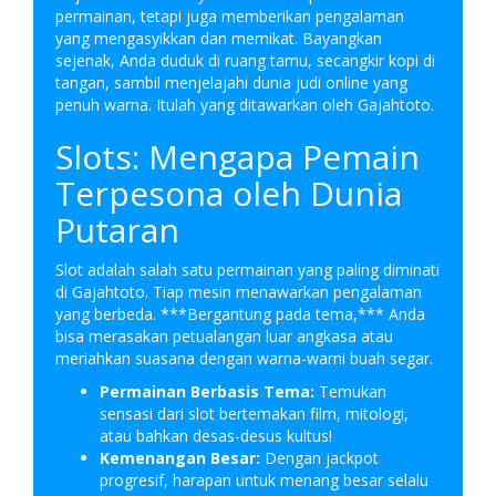
permainan, tetapi juga memberikan pengalaman
yang mengasyikkan dan memikat. Bayangkan
sejenak, Anda duduk di ruang tamu, secangkir kopi di
tangan, sambil menjelajahi dunia judi online yang
penuh warna. Itulah yang ditawarkan oleh Gajahtoto.
Slots: Mengapa Pemain
Terpesona oleh Dunia
Putaran
Slot adalah salah satu permainan yang paling diminati
di Gajahtoto. Tiap mesin menawarkan pengalaman
yang berbeda. ***Bergantung pada tema,*** Anda
bisa merasakan petualangan luar angkasa atau
meriahkan suasana dengan warna-warni buah segar.
Permainan Berbasis Tema:
Temukan
sensasi dari slot bertemakan film, mitologi,
atau bahkan desas-desus kultus!
Kemenangan Besar:
Dengan jackpot
progresif, harapan untuk menang besar selalu