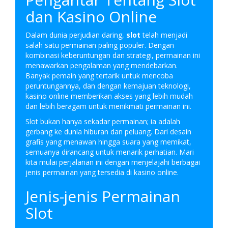
dan Kasino Online
Dalam dunia perjudian daring,
slot
telah menjadi
salah satu permainan paling populer. Dengan
kombinasi keberuntungan dan strategi, permainan ini
menawarkan pengalaman yang mendebarkan.
Banyak pemain yang tertarik untuk mencoba
peruntungannya, dan dengan kemajuan teknologi,
kasino online memberikan akses yang lebih mudah
dan lebih beragam untuk menikmati permainan ini.
Slot bukan hanya sekadar permainan; ia adalah
gerbang ke dunia hiburan dan peluang. Dari desain
grafis yang menawan hingga suara yang memikat,
semuanya dirancang untuk menarik perhatian. Mari
kita mulai perjalanan ini dengan menjelajahi berbagai
jenis permainan yang tersedia di kasino online.
Jenis-jenis Permainan
Slot