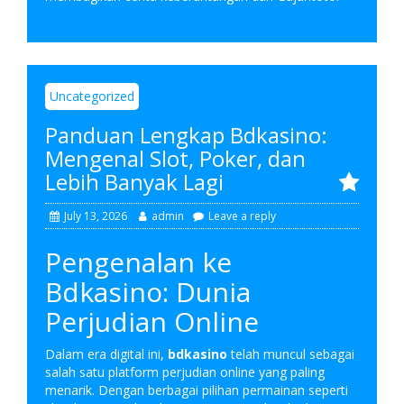
Uncategorized
Panduan Lengkap Bdkasino:
Mengenal Slot, Poker, dan
Lebih Banyak Lagi
July 13, 2026
admin
Leave a reply
Pengenalan ke
Bdkasino: Dunia
Perjudian Online
Dalam era digital ini,
bdkasino
telah muncul sebagai
salah satu platform perjudian online yang paling
menarik. Dengan berbagai pilihan permainan seperti