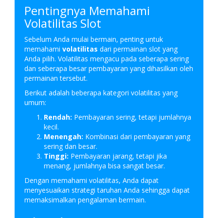
Pentingnya Memahami
Volatilitas Slot
Sebelum Anda mulai bermain, penting untuk
memahami
volatilitas
dari permainan slot yang
Anda pilih. Volatilitas mengacu pada seberapa sering
dan seberapa besar pembayaran yang dihasilkan oleh
permainan tersebut.
Berikut adalah beberapa kategori volatilitas yang
umum:
Rendah:
Pembayaran sering, tetapi jumlahnya
kecil.
Menengah:
Kombinasi dari pembayaran yang
sering dan besar.
Tinggi:
Pembayaran jarang, tetapi jika
menang, jumlahnya bisa sangat besar.
Dengan memahami volatilitas, Anda dapat
menyesuaikan strategi taruhan Anda sehingga dapat
memaksimalkan pengalaman bermain.