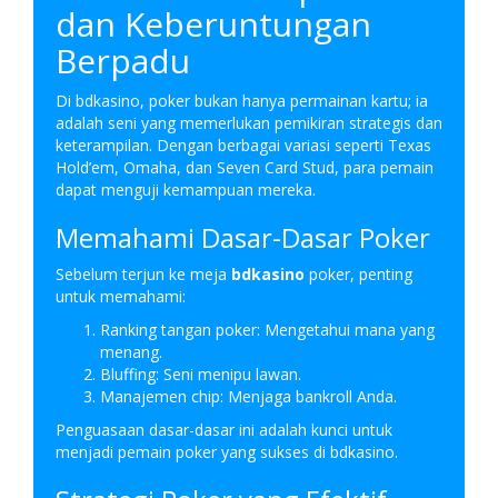
dan Keberuntungan
Berpadu
Di bdkasino, poker bukan hanya permainan kartu; ia
adalah seni yang memerlukan pemikiran strategis dan
keterampilan. Dengan berbagai variasi seperti Texas
Hold’em, Omaha, dan Seven Card Stud, para pemain
dapat menguji kemampuan mereka.
Memahami Dasar-Dasar Poker
Sebelum terjun ke meja
bdkasino
poker, penting
untuk memahami:
Ranking tangan poker: Mengetahui mana yang
menang.
Bluffing: Seni menipu lawan.
Manajemen chip: Menjaga bankroll Anda.
Penguasaan dasar-dasar ini adalah kunci untuk
menjadi pemain poker yang sukses di bdkasino.