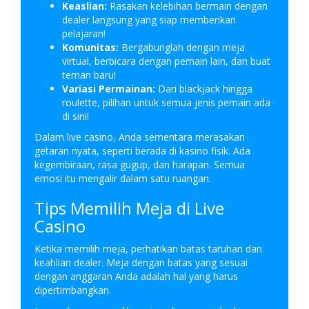
Keaslian:
Rasakan kelebihan bermain dengan
dealer langsung yang siap memberikan
pelajaran!
Komunitas:
Bergabunglah dengan meja
virtual, berbicara dengan pemain lain, dan buat
teman baru!
Variasi Permainan:
Dari blackjack hingga
roulette, pilihan untuk semua jenis pemain ada
di sini!
Dalam live casino, Anda sementara merasakan
getaran nyata, seperti berada di kasino fisik. Ada
kegembiraan, rasa gugup, dan harapan. Semua
emosi itu mengalir dalam satu ruangan.
Tips Memilih Meja di Live
Casino
Ketika memilih meja, perhatikan batas taruhan dan
keahlian dealer. Meja dengan batas yang sesuai
dengan anggaran Anda adalah hal yang harus
dipertimbangkan.