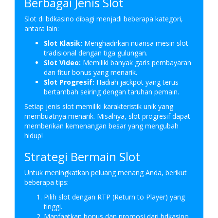
Berbagai Jenis Slot
Slot di bdkasino dibagi menjadi beberapa kategori,
antara lain:
Slot Klasik:
Menghadirkan nuansa mesin slot
tradisional dengan tiga gulungan.
Slot Video:
Memiliki banyak garis pembayaran
dan fitur bonus yang menarik.
Slot Progresif:
Hadiah jackpot yang terus
bertambah seiring dengan taruhan pemain.
Setiap jenis slot memiliki karakteristik unik yang
membuatnya menarik. Misalnya, slot progresif dapat
memberikan kemenangan besar yang mengubah
hidup!
Strategi Bermain Slot
Untuk meningkatkan peluang menang Anda, berikut
beberapa tips:
Pilih slot dengan RTP (Return to Player) yang
tinggi.
Manfaatkan bonus dan promosi dari bdkasino.